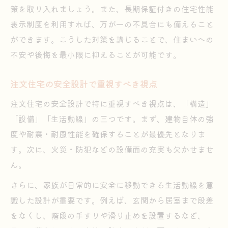
安全設計が注文住宅選びの成功を左右する
策を取り入れましょう。また、長期保証付きの住宅性能
後悔しないための注文住宅安全チェックリ
表示制度を利用すれば、万が一の不具合にも備えること
スト
ができます。こうした対策を講じることで、住まいへの
注文住宅選びで失敗しない安全ポイント集
不安や後悔を最小限に抑えることが可能です。
安全基準を満たす注文住宅の選択方法
注文住宅の安全設計で重視すべき視点
注文住宅の安全設計で特に重視すべき視点は、「構造」
「設備」「生活動線」の三つです。まず、建物自体の強
度や耐震・耐風性能を確保することが最優先となりま
す。次に、火災・防犯などの設備面の充実も欠かせませ
ん。
さらに、家族が日常的に安全に移動できる生活動線を意
識した設計が重要です。例えば、玄関から居室まで段差
をなくし、階段の手すりや滑り止めを設置するなど、