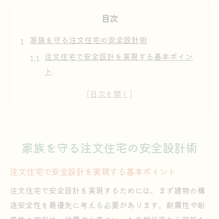
目次
家族を守る注文住宅の安全設計術
注文住宅で安全設計を実現する基本ポイン
ト
家族を守るための注文住宅の設計基準
後悔しない注文住宅の安全対策とは
注文住宅の安全設計で重視すべき視点
安全設計が叶える安心な注文住宅づくり
家族を守る注文住宅の安全設計術
耐震性重視の注文住宅づくりを考える
注文住宅の耐震設計が家族を守る理由
注文住宅で安全設計を実現する基本ポイント
耐震性に優れた注文住宅の選び方と工夫
注文住宅で安全設計を実現するためには、まず建物の構
注文住宅で実現する最新耐震性能の特徴
造安全性を最優先に考える必要があります。耐震性や耐