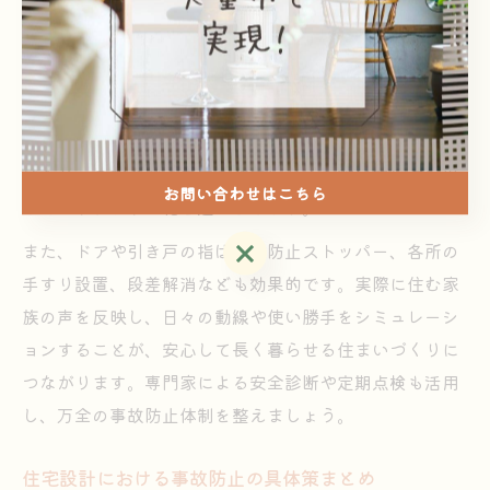
子どもや高齢者に優しい注文住宅の安全性
子どもや高齢者がいる家庭では、年齢や身体能力に応じ
た安全設計が重要です。注文住宅ならではの自由度を活
かし、子ども部屋の窓には転落防止ロックや補助錠を設
けたり、高齢者がつまずきやすい箇所を徹底的に洗い出
お問い合わせはこちら
してバリアフリー化を進めましょう。
お問い合わせはこちら
また、ドアや引き戸の指はさみ防止ストッパー、各所の
手すり設置、段差解消なども効果的です。実際に住む家
族の声を反映し、日々の動線や使い勝手をシミュレーシ
ョンすることが、安心して長く暮らせる住まいづくりに
つながります。専門家による安全診断や定期点検も活用
し、万全の事故防止体制を整えましょう。
住宅設計における事故防止の具体策まとめ