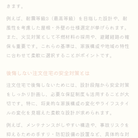
きます。
保証の充実が家族に安心をもたらす理由
注文住宅選びで重視したい保証内容の比較
例えば、耐震等級3（最高等級）を目指した設計や、耐
風性を考慮した屋根・外壁の仕様選定が挙げられます。
住まいの安心は安全設計から始まる
また、火災対策として不燃材料の採用や、避難経路の確
注文住宅の安全設計がもたらす暮らしの安
保も重要です。これらの基準は、家族構成や地域の特性
心感
に合わせて柔軟に選択することがポイントです。
安心して住める注文住宅の設計基準とは
安全性を高める注文住宅の構造と工法選び
後悔しない注文住宅の安全対策とは
住まいの安心を支える注文住宅の設計ポイ
注文住宅で後悔しないためには、設計段階から安全対策
ント
をしっかり計画し、必要な保証制度も活用することが大
安全設計で実現する快適な注文住宅の住み
切です。特に、将来的な家族構成の変化やライフスタイ
心地
ルの変化を見据えた柔軟な設計が求められます。
注文住宅選びで失敗しない安全基準
例えば、メンテナンスがしやすい構造や、事故リスクを
注文住宅で重視すべき安全基準の見極め方
抑えるための手すり・防犯設備の設置など、具体的な対