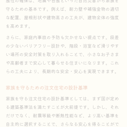
風性の確保は、地震や台風といった自然災害から家族を
地震に強い注文住宅の設計ポイント解説
守るための基本です。例えば、耐力壁や補強金物の適切
注文住宅の耐震性と安全設計の重要性
な配置、屋根形状や建物高さの工夫が、建物全体の強度
事故防止につながる住宅設計の視点
を高めます。
注文住宅で事故防止を考えた設計の工夫
さらに、家庭内事故の予防も欠かせない視点です。段差
家庭内事故から家族を守る注文住宅の要点
の少ないバリアフリー設計や、階段・浴室など滑りやす
注文住宅の安全設計で転倒・転落を防ぐ方
い場所の安全対策を取り入れることで、小さなお子さま
法
や高齢者まで安心して暮らせる住まいになります。これ
子どもや高齢者に優しい注文住宅の安全性
らの工夫により、長期的な安全・安心を実現できます。
住宅設計における事故防止の具体策まとめ
長期保証付きで安心な家づくりの秘訣
家族を守るための注文住宅の設計基準
注文住宅に必要な長期保証のチェックポイ
家族を守る注文住宅の設計基準としては、まず国が定め
ント
る建築基準法を満たすことが大前提です。しかし、それ
安心を支える注文住宅の保証制度活用法
だけでなく、耐震等級や断熱性能など、より高い基準を
自主的に選択することで、さらなる安心を得ることがで
注文住宅の長期保証で守る資産価値と安全