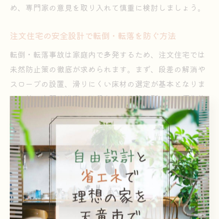
め、専門家の意見を取り入れて慎重に検討しましょう。
注文住宅の安全設計で転倒・転落を防ぐ方法
転倒・転落事故は家庭内で多発するため、注文住宅では
未然防止策の徹底が求められます。まず、段差の解消や
スロープの設置、滑りにくい床材の選定が基本となりま
す。特に玄関や浴室、階段などは危険箇所として優先的
に対策を講じましょう。
さらに、階段には手すりを両側に設けたり、踏み板に滑
り止め加工を施すことで安全性が向上します。夜間の移
動時には足元灯や自動照明を活用し、視認性を高めるこ
とも効果的です。これらの対策を設計段階から盛り込む
ことで、年齢や体力に関わらず家族全員が安心して生活
できる住まいを実現できます。