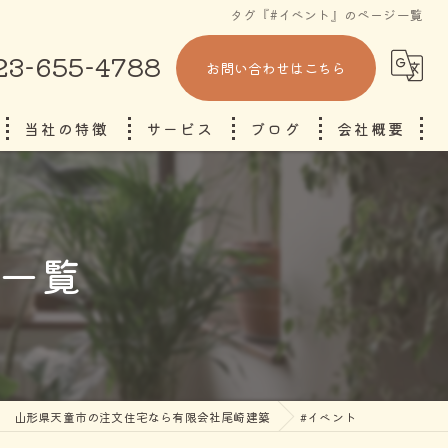
タグ『#イベント』のページ一覧
23-655-4788
お問い合わせはこちら
当社の特徴
サービス
ブログ
会社概要
省エネ
コラム
断熱
ジ一覧
自由設計
東根市の注文住宅
山形市の注文住宅
山形県天童市の注文住宅なら有限会社尾崎建築
#イベント