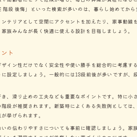
注文住宅で実現するおしゃれ階段の特徴とコツ
 階段 後悔」といった検索が多いのは、暮らし始めてか
注文住宅階段デザイン性と使いやすさの両立法
インテリアとして空間にアクセントを加えたり、家事動線
注文住宅で人気の階段インテリア実例まとめ
、家族みんなが長く快適に使える設計を目指しましょう。
注文住宅の階段をおしゃれに見せる配置アイデア
注文住宅で失敗しない階段選びの実践ポイント
イント
快適な暮らしへ導く階段配置のコツと工夫
デザイン性だけでなく安全性や使い勝手を総合的に考慮す
注文住宅階段の最適な配置と家事動線との関係
うに設定しましょう。一般的には13段前後が多いですが、
注文住宅で階段の位置にこだわるべき理由
注文住宅階段配置で暮らしやすさを左右する要素
行き、滑り止めの工夫なども重要なポイントです。特に小
注文住宅の階段配置失敗例と後悔しないコツ
の階段が推奨されます。新築時によくある失敗例としては
注文住宅階段下スペース活用術とおしゃれ実例
点が挙げられます。
後悔しないための緩やかな階段選びとは
おいの伝わりやすさについても事前に確認しましょう。家
注文住宅階段の緩やかさと家族の安全性の関係