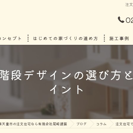
注
0
コンセプト
はじめての家づくりの進め方
施工事例
ごあいさつ
階段デザインの選び方
イント
県天童市の注文住宅なら有限会社尾崎建築
ブログ
コラム
注文住宅