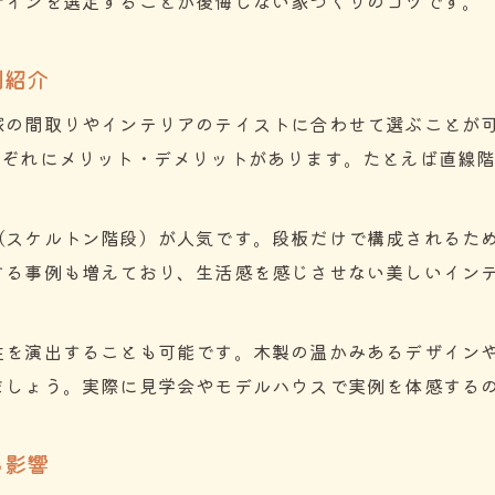
ザインを選定することが後悔しない家づくりのコツです。
注文住宅階段段数と勾配で後悔しない選び方
注文住宅で理想の階段標準段数と失敗回避法
例紹介
注文住宅の緩やかな階段が暮らしをラクにする
家の間取りやインテリアのテイストに合わせて選ぶことが可
注文住宅階段でよくある後悔と対策ポイント
れぞれにメリット・デメリットがあります。たとえば直線
安全性とデザイン性を叶える注文住宅の秘訣
注文住宅階段の安全ポイントとデザイン工夫
（スケルトン階段）が人気です。段板だけで構成されるた
注文住宅で安全とおしゃれを両立する階段術
する事例も増えており、生活感を感じさせない美しいイン
注文住宅で採用したい階段の最新安全対策
お問い合わせはこちら
お問い合わせはこちら
注文住宅階段の手すり・滑り止めの選び方
性を演出することも可能です。木製の温かみあるデザイン
注文住宅階段の照明とインテリアのポイント
ましょう。実際に見学会やモデルハウスで実例を体感する
る影響