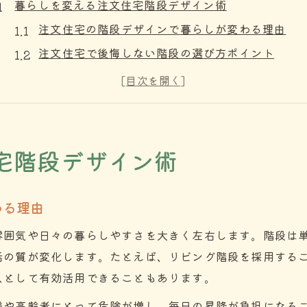
暮らしを変える注文住宅階段デザイン術
注文住宅の階段デザインで暮らしが変わる理由
注文住宅で後悔しない階段の選び方ポイント
注文住宅階段種類とおしゃれな設計実例紹介
注文住宅階段の位置が家事動線に与える影響
注文住宅の階段で新築失敗を防ぐ基本知識
家族想いの階段設計で安心な住まいへ
宅階段デザイン術
注文住宅の階段設計で家族の安全性を高める方法
注文住宅の階段段数・勾配が暮らしに与える影響
わる理由
家族構成に合わせた注文住宅階段幅と踊り場の工
雰囲気や日々の暮らしやすさを大きく左右します。階段は
注文住宅階段で高齢者や子どもも安心な対策とは
活の質が変化します。たとえば、リビング階段を採用する
バリアフリー視点で考える注文住宅の階段設計
スとして有効活用できることもあります。
おしゃれと使いやすさが両立する階段を考える
様や高齢者にとって危険が増し、毎日の昇降が負担になる