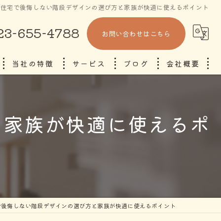
文住宅で後悔しない階段デザインの選び方と家族が快適に使えるポイント
23-655-4788
お問い合わせはこちら
当社の特徴
サービス
ブログ
会社概要
省エネ
コラム
と家族が快適に使えるポ
断熱
自由設計
東根市の注文住宅
山形市の注文住宅
で後悔しない階段デザインの選び方と家族が快適に使えるポイント