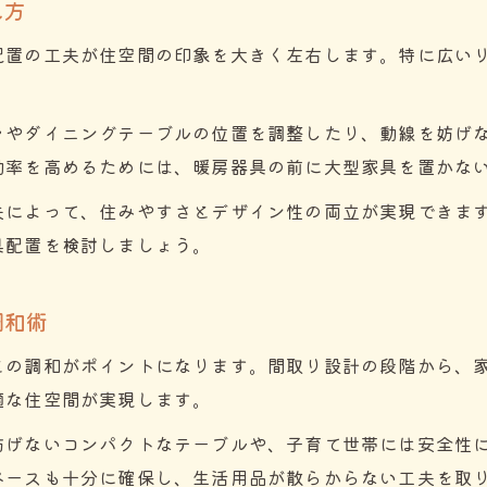
え方
快適性と省エネを両立する注文住宅の秘訣
配置の工夫が住空間の印象を大きく左右します。特に広い
家具選びにも役立つ注文住宅の断熱ポイント
寒暖差に強い注文住宅の暮らしやすさとは
ァやダイニングテーブルの位置を調整したり、動線を妨げ
家具で彩る山形の快適な住まい提案
効率を高めるためには、暖房器具の前に大型家具を置かな
注文住宅に映える家具で山形の暮らし充実
夫によって、住みやすさとデザイン性の両立が実現できま
家具と注文住宅のトータルコーディネート術
具配置を検討しましょう。
山形で選ぶ注文住宅に合う家具のポイント
注文住宅と家具で実現する心地よい空間
お問い合わせはこちら
お問い合わせはこちら
調和術
快適な住まいを家具でグレードアップする方法
との調和がポイントになります。間取り設計の段階から、
適な住空間が実現します。
妨げないコンパクトなテーブルや、子育て世帯には安全性
ペースも十分に確保し、生活用品が散らからない工夫を取