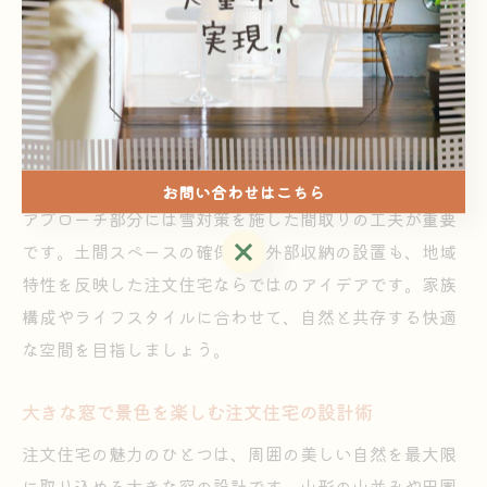
識し、敷地の方角や周囲の景観を活かすことで、家の中
にいながら四季折々の変化を感じられる住まいを実現で
きます。例えば、南向きのリビングや大きな窓を配置
し、冬は陽だまりを、夏は涼風を取り込む設計が人気で
す。
また、天童市や東根市は冬の降雪量が多いため、玄関や
お問い合わせはこちら
アプローチ部分には雪対策を施した間取りの工夫が重要
お問い合わせはこちら
です。土間スペースの確保や、外部収納の設置も、地域
特性を反映した注文住宅ならではのアイデアです。家族
構成やライフスタイルに合わせて、自然と共存する快適
な空間を目指しましょう。
大きな窓で景色を楽しむ注文住宅の設計術
注文住宅の魅力のひとつは、周囲の美しい自然を最大限
に取り込める大きな窓の設計です。山形の山並みや田園