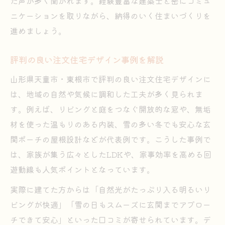
た声が多く聞かれます。経験豊富な建築士と密にコミュ
注文住宅の満足度を左右する重要な選択
ニケーションを取りながら、納得のいく住まいづくりを
ハウスデザインの評判と施工事例を比較
進めましょう。
設計事務所やハウスメーカー選びの注意点
注文住宅の相場とコストパフォーマンス
評判の良い注文住宅デザイン事例を解説
理想を叶える注文住宅の進め方ガイド
山形県天童市・東根市で評判の良い注文住宅デザインに
は、地域の自然や気候に調和した工夫が多く見られま
す。例えば、リビングと庭をつなぐ開放的な窓や、無垢
材を使った温もりのある内装、雪の多い冬でも安心な玄
関ポーチの屋根設計などが代表例です。こうした事例で
は、家族が集う広々としたLDKや、家事効率を高める回
遊動線も人気ポイントとなっています。
実際に建てた方からは「自然光がたっぷり入る明るいリ
ビングが快適」「雪の日もスムーズに玄関までアプロー
チできて安心」といった口コミが寄せられています。デ