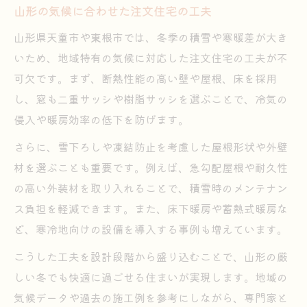
山形の気候に合わせた注文住宅の工夫
山形県天童市や東根市では、冬季の積雪や寒暖差が大き
いため、地域特有の気候に対応した注文住宅の工夫が不
可欠です。まず、断熱性能の高い壁や屋根、床を採用
し、窓も二重サッシや樹脂サッシを選ぶことで、冷気の
侵入や暖房効率の低下を防げます。
さらに、雪下ろしや凍結防止を考慮した屋根形状や外壁
材を選ぶことも重要です。例えば、急勾配屋根や耐久性
の高い外装材を取り入れることで、積雪時のメンテナン
ス負担を軽減できます。また、床下暖房や蓄熱式暖房な
ど、寒冷地向けの設備を導入する事例も増えています。
こうした工夫を設計段階から盛り込むことで、山形の厳
しい冬でも快適に過ごせる住まいが実現します。地域の
気候データや過去の施工例を参考にしながら、専門家と