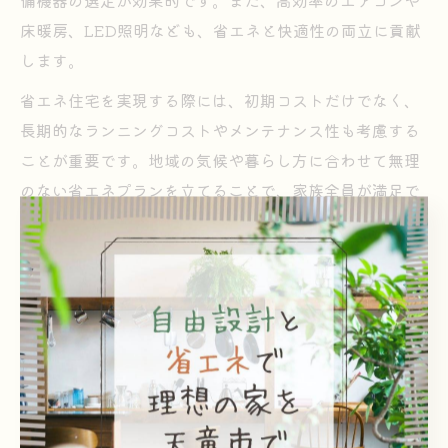
備機器の選定が効果的です。また、高効率のエアコンや
床暖房、LED照明なども、省エネと快適性の両立に貢献
します。
省エネ住宅を実現する際には、初期コストだけでなく、
長期的なランニングコストやメンテナンス性も考慮する
ことが重要です。地域の気候や暮らし方に合わせて無理
のない省エネプランを立てることで、家族全員が満足で
きる快適な住まいが完成します。
山形の自然を活かした間取りの工夫
注文住宅で叶える自然と調和する間取り
注文住宅では、山形県天童市や東根市の豊かな自然環境
を生かした間取り設計が可能です。自然光や風通しを意