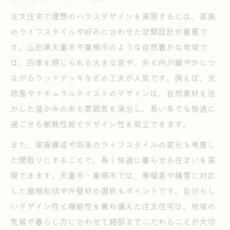
注文住宅で快適性とデザイン性を高める方
注文住宅で理想のハウスデザインを実現するには、家族
法
のライフスタイルや好みに合わせた空間設計が重要で
山形の気候に合わせた注文住宅の工夫
す。山形県天童市や東根市のような自然豊かな地域で
注文住宅の家事動線と美しさの両立ポイン
は、四季を感じられる大きな窓や、外と内が緩やかにつ
ト
ながるウッドデッキなどの工夫が人気です。例えば、北
欧風やナチュラルテイストのデザインは、自然素材を活
一級建築士が提案する快適な住まい設計
かした温かみのある雰囲気を演出し、長い冬でも快適に
注文住宅で実現する省エネと快適な暮らし
過ごせる断熱性能とデザイン性を両立できます。
山形の自然を活かした間取りの工夫
また、家族構成や将来のライフスタイルの変化も考慮し
注文住宅で叶える自然と調和する間取り
た間取りにすることで、長く快適に暮らせる住まいを実
大きな窓で景色を楽しむ注文住宅の設計術
現できます。天童市・東根市では、寒暖差や積雪に対応
四季を感じるレイアウトの注文住宅の魅力
した屋根形状や外壁材の選択もポイントです。自分らし
山形の風土に合う注文住宅のポイント紹介
いデザイン性と機能性を兼ね備えた注文住宅は、地域の
注文住宅で実現する個性的な空間づくり
気候や暮らし方に合わせて細部までこだわることが大切