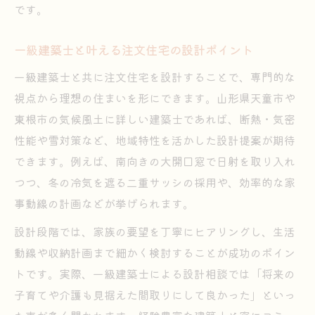
注文住宅で実現する快適な暮らし方
です。
注文住宅で叶える毎日の快適な住空間
一級建築士と叶える注文住宅の設計ポイント
省エネ設備と注文住宅の相性を徹底解説
一級建築士と共に注文住宅を設計することで、専門的な
注文住宅で家族のライフスタイルを反映
視点から理想の住まいを形にできます。山形県天童市や
ハウスメーカー選びと快適性の関係性
東根市の気候風土に詳しい建築士であれば、断熱・気密
注文住宅の断熱性と暮らしやすさの工夫
性能や雪対策など、地域特性を活かした設計提案が期待
家事効率とデザイン性を高める設計
できます。例えば、南向きの大開口窓で日射を取り入れ
注文住宅で考える家事動線の最適化方法
つつ、冬の冷気を遮る二重サッシの採用や、効率的な家
デザイン性と使いやすさを両立する工夫
事動線の計画などが挙げられます。
収納力と注文住宅デザインの良い関係
設計段階では、家族の要望を丁寧にヒアリングし、生活
一級建築士が考える家事効率の設計例
動線や収納計画まで細かく検討することが成功のポイン
ハウスメーカーの提案力を活かす注文住宅
トです。実際、一級建築士による設計相談では「将来の
満足度の高い注文住宅のポイント解説
子育てや介護も見据えた間取りにして良かった」といっ