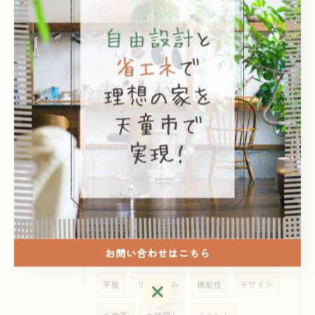
2025/12/29
年末年始に見直したい！“我が家の安全ポイント
2025/09/12
8月の新築住宅完成見学会の御礼
タグ
Tags
お問い合わせはこちら
天童市
注文住宅
自然素材
戸建て
平屋
リフォーム
機能性
デザイン
お問い合わせはこちら